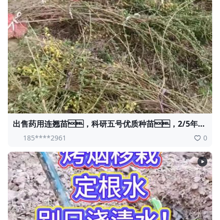
出售药用连翘苗，科研五号优质种苗，2/5年
苗，药用连翘树，挂果树，全国包邮到
185****2961
0
家！财富密码18534302961