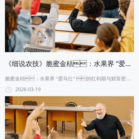
来！核心爆点拆解本次「细说农技」直播，李军将
彻底打破 “保果靠运气” 的误区，用 3 大硬核干货
直击种植痛点：根源刨析：5 大落果元凶一网打尽
从树势衰弱、营养失衡、气候胁迫到授粉不
良、病虫侵害，李军会用真实果园案例，把每
一个导致落花落果的 “隐形杀手” 揪出来，让果农
一眼看懂自家果园
《细说农技》脆蜜金桔：水果界 “爱马
仕” 的泡沫，还是真红利？19日晚
脆蜜金桔：水果界 “爱马仕” 的红利期与财富密码
8点！
全解析一、开篇：戳中行业痛点，引爆关注当
2026-03-19
一颗金桔能卖到 5 元甚至更高，当果园亩产值突破数万
元，脆蜜金桔早已超越普通水果，成为业内公
认的水果界 “爱马仕”。但在疯狂扩种的浪潮
下，无数种植户和从业者都在追问：这波高价红利
还能持续多久？盲目跟风会不会重蹈其他热门水果 “价崩”