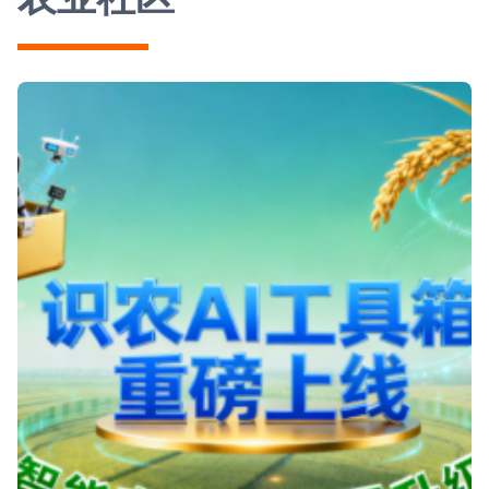
伴，携手掘金农业人才培训蓝海市场！农业人
才，缺口究竟有多大？2000万农业人亟待“持证上岗”当
前，农业从业人员老龄化严重，“80后”不愿种
地，“90后”不会种地，“00后”不提种地成为常
态。然而，现代农业的发展急需懂技术、
善经营、有证书的“新农人”。一方面，根
据相关数据，拥有综合技术能力或经