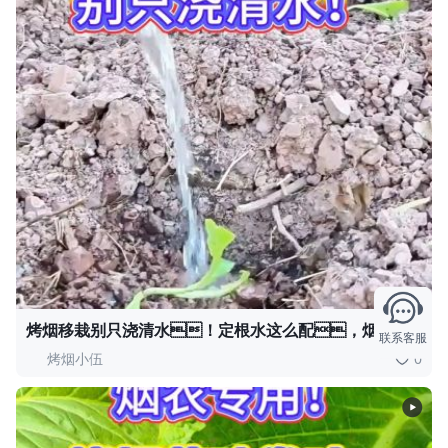
烤烟移栽别只浇清水！定根水这么配，烟苗缓
联系客服
苗快、扎根稳，重茬地也能壮苗，后期长
烤烟小伍
0
势看得见～