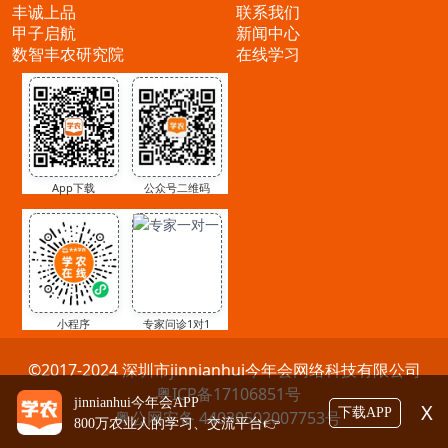
丰诚上品
联系我们
甲子启航
新闻中心
数智丰农研究院
在线学习
App下载
公众号二维码
小程序
专家问诊1对1
©2017-2024 深圳市jinnianhui今年会网络科技有限公司
粤ICP备17106851号
jinnianhui今年会APP
X
下载APP
粤公网安备 44030502007753号
800万农业人的学习、交流平台👉