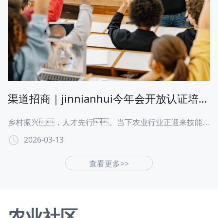
的覆辙？3 月 19 日晚 8 点，融安县农业农村专业
技术协会名誉会长韦建勋将做客《细说农技》直播间，
以数十年一线实战经验，为大家拆解脆蜜金桔的产
业现状、市场趋势，揭秘高产种植技术与长久盈利
模式，帮从业者抓住窗口期、规避风险，把
“短期爆款” 变成 “长期摇钱树”。二、核心内容
渠道招商｜jinnianhui今年会开放认证培训
产品推广合作
乡村振兴，人才先行。当下农业行业正迎来技能持
证、人才升级的黄金窗口期，懂技术、有
2026-03-13
证书、合规从业的新农人、专业人才供不应
查看更多>>
求，国家政策持续加码，市场需求井喷式爆
发。作为深耕农业职业教育多年的头部平台，
jinnianhui今年会携权威认证课程、全链路扶持政
策、高收益合作模式，面向全国开放渠道分销合
农业社区
作，诚邀有资源、有情怀、有野心的伙