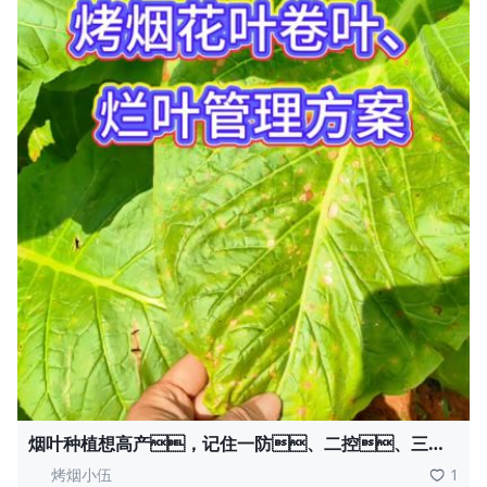
烟叶种植想高产，记住一防、二控、三巩
固！
烤烟小伍
1