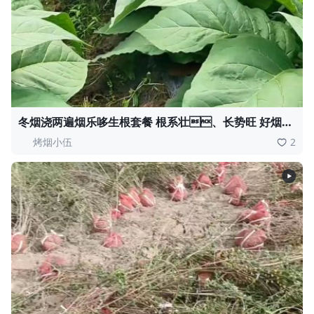
冬烟浇两遍烟乐哆生根套餐 根系壮、长势旺 好烟都
是管出来的 实拍效果看得见，欢迎烟农朋友交
烤烟小伍
2
流经验