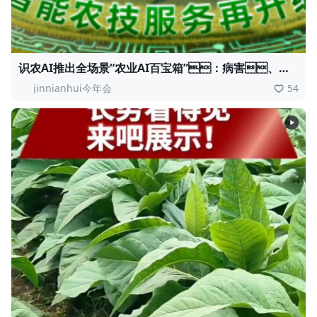
识农AI推出全场景“农业AI百宝箱”：病害、虫
害、AI称重、AI数果、AI兑水一网打
jinnianhui今年会
54
尽！农业人的终极