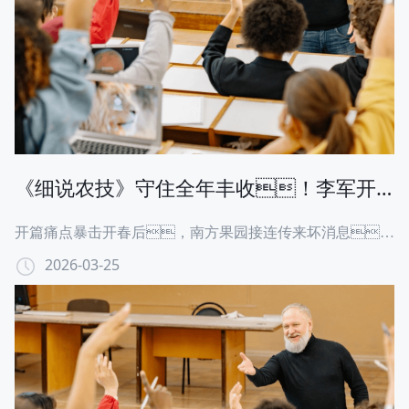
《细说农技》守住全年丰收！李军开
讲南方果树保果技术，｜3 月 26 日晚
开篇痛点暴击开春后，南方果园接连传来坏消息：
8 点
柑橘花量骤减，坐果率不足往年一半；芒果、荔枝
2026-03-25
花期遇冷，幼果一碰就掉；槟榔保果药越用越乱，
产量反而连年下滑……无数果农盯着稀疏的枝条叹
气：“花少果难保，今年又要白干了？”别慌！
行业实战派专家李军带着一套经过千亩果园验证的 “保
果密码” 来了，要帮果农把流失的产量 “抢” 回