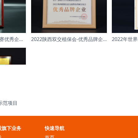
第八届中国创新创业大赛优秀企业 成长组
2022陕西双交植保会-优秀品牌企业
示范项目
股旗下业务
快速导航
股
首页