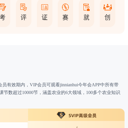
有效期内，VIP会员可观看jinnianhui今年会APP中所有带
前总课节数超过10000节，涵盖农业的6大领域，100多个农业知识