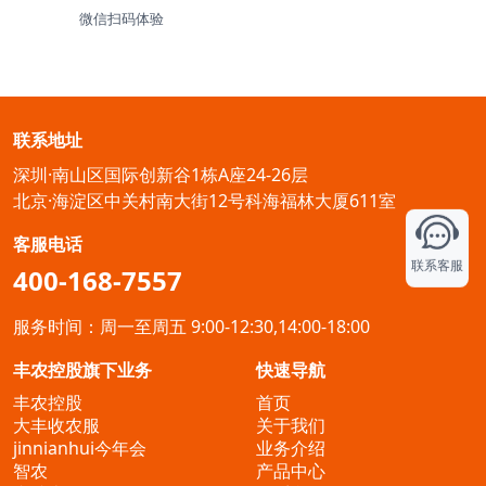
微信扫码体验
联系地址
深圳·南山区国际创新谷1栋A座24-26层
北京·海淀区中关村南大街12号科海福林大厦611室
客服电话
联系客服
400-168-7557
服务时间：周一至周五 9:00-12:30,14:00-18:00
丰农控股旗下业务
快速导航
丰农控股
首页
大丰收农服
关于我们
jinnianhui今年会
业务介绍
智农
产品中心