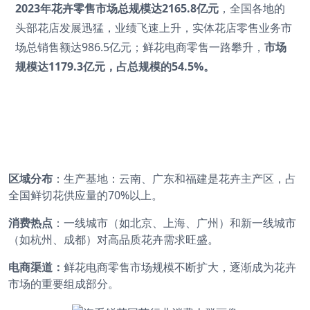
2023年花卉零售市场总规模达2165.8亿元
，全国各地的
头部花店发展迅猛，业绩飞速上升，实体花店零售业务市
场总销售额达986.5亿元；鲜花电商零售一路攀升，
市场
规模达1179.3亿元，占总规模的54.5%。
区域分布
：生产基地：云南、广东和福建是花卉主产区，占
全国鲜切花供应量的70%以上。
消费热点
：一线城市（如北京、上海、广州）和新一线城市
（如杭州、成都）对高品质花卉需求旺盛。
电商渠道：
鲜花电商零售市场规模不断扩大，逐渐成为花卉
市场的重要组成部分。