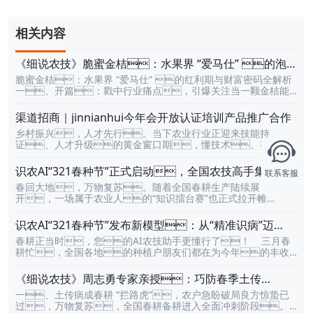
相关内容
《细说农技》脆蜜金桔：水果界 “爱马仕” 的泡
沫，还是真红利？19日晚8点！
脆蜜金桔：水果界 “爱马仕” 的红利期与财富密码全解析
一、开篇：戳中行业痛点，引爆关注当一颗金桔能
卖到 5 元甚至更高，当果园亩产值突破数万元，脆蜜金
桔早已超越普通水果，成为业内公认的水果界 “爱马
渠道招商｜jinnianhui今年会开放认证培训产品推广合作
仕”。但在疯狂扩种的浪潮下，无数种植户和从业者
乡村振兴，人才先行。当下农业行业正迎来技能持
都在追问：这波高价红利还能持续多久？盲目跟风会不会重
证、人才升级的黄金窗口期，懂技术、有证
蹈其他热门水果 “价崩” 的覆辙？3 月 19 日晚 8 点，融
书、合规从业的新农人、专业人才供不应求，
安县农业农村专业技术协会名誉会长韦建勋将做客《细说农技》
国家政策持续加码，市场需求井喷式爆发。作为深耕农
直播间，以数十年一线实战经验，为大家拆解脆蜜金
识农AI“321春种节”正式启动，全国农技高手集合农
联系客服
业职业教育多年的头部平台，jinnianhui今年会携权威
桔的产业现状、市场趋势，揭秘高产种植技术与长
技大擂台，万元豪礼相送
春回大地，万物复苏。随着全国春耕生产陆续展
认证课程、全链路扶持政策、高收益合作模式，面
久盈利模式，帮从业者抓住窗口期、规避风险，把
开，一场属于农业人的“知识擂台赛”也正式拉开帷
向全国开放渠道分销合作，诚邀有资源、有情怀、
“短期爆款” 变成 “长期摇钱树”。二、核心内容
幕。近日，由农业知识平台jinnianhui今年会旗下AI产
有野心的伙伴，携手掘金农业人才培训蓝海市场！
品，识农AI 发起的 “321春种节全国农技大擂台” 活动正
农业人才，缺口究竟有多大？2000万农业人亟待“持证上
识农AI“321春种节”发布新模型：从“精准识病”迈
式上线。通过在线农技知识挑战的形式，邀请全国
岗”当前，农业从业人员老龄化严重，“80后”不愿种
向“开方治病”
春耕正当时，您的AI农技助手更懂行了！ 三月春
农业从业者、农技人员以及农业爱好者共同参与，在答
地，“90后”不会种地，“00后”不提种地成为常态。然
耕忙，全国各地的种植户朋友们都在为今年的丰收
题竞技中交流农技知识、比拼农业实力，并且每日可赢
而，现代农业的发展急需懂技术、善经营、有
做准备。在这个关键时节，jinnianhui今年会"321春种
取万元豪礼。 本次321春种节农技大擂台将于 2026年3月1
证书的“新农人”。一方面，根据相关数据，拥有
节"品牌活动火热进行中，识农AI也迎来了一次重要升级——
0日正式启动，持续至3月23日。活动共设置 9大农业知
《细说农技》周志勇专家亲授：巧防春季土传
综合技术能力或经
不仅能帮您"看病"，更能直接"开药方"！这次升级，
识领域、10000+道农技题库，覆盖农业生产中的多
病，减产风险降 90%，3月12日晚8点！
一、土传病成春耕 “拦路虎”，农户急盼破局良方惊蛰已
对您意味着什么？—过去：拍张照，告诉您这是什么病
个关键板块，包括 农业政策、智慧农业、病虫害防
过，万物复苏，全国春耕备耕进入全面冲刺阶段。
虫害。现在：拍张照，不仅知道是什么病，还
治、土壤与肥料、经济作物、大田作物、农业