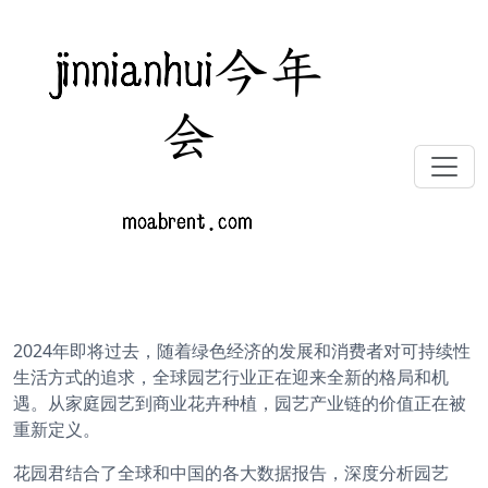
首页
新闻中心
政策公告
预判趋势丨全球园艺行业正在迎来全新的格局和机遇，2025园艺3大增长点，布局从速！
预判趋势丨全球园艺行业正在迎来全新
的格局和机遇，2025园艺3大增长点，
布局从速！
2024-12-27 08:49:09
来源：新闻中心
2024年即将过去，随着绿色经济的发展和消费者对可持续性
生活方式的追求，全球园艺行业正在迎来全新的格局和机
遇。从家庭园艺到商业花卉种植，园艺产业链的价值正在被
重新定义。
花园君结合了全球和中国的各大数据报告，深度分析园艺