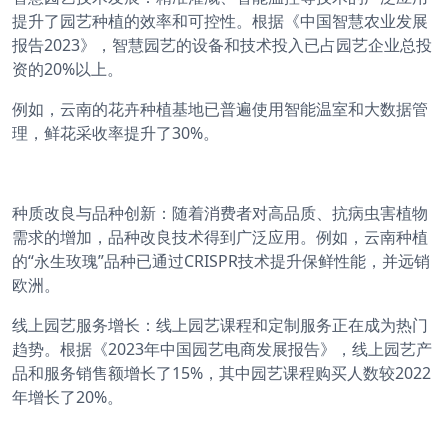
提升了园艺种植的效率和可控性。根据《中国智慧农业发展
报告2023》，智慧园艺的设备和技术投入已占园艺企业总投
资的20%以上。
例如，云南的花卉种植基地已普遍使用智能温室和大数据管
理，鲜花采收率提升了30%。
种质改良与品种创新：随着消费者对高品质、抗病虫害植物
需求的增加，品种改良技术得到广泛应用。例如，云南种植
的“永生玫瑰”品种已通过CRISPR技术提升保鲜性能，并远销
欧洲。
线上园艺服务增长：线上园艺课程和定制服务正在成为热门
趋势。根据《2023年中国园艺电商发展报告》，线上园艺产
品和服务销售额增长了15%，其中园艺课程购买人数较2022
年增长了20%。