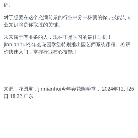
础。
对于想要在这个充满前景的行业中分一杯羹的你，技能与专
业知识将是你取胜的关键。
未来属于有准备的人，现在正是学习的最佳时机！
jinnianhui今年会花园学堂特别推出园艺师系统课程，将帮
你快速入门，掌握行业核心技能！
来源：花园君，jinnianhui今年会花园学堂， 2024年12月26
日 18:22 广东