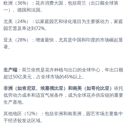
欧洲（36%）：花卉消费大国，包括荷兰（出口额全球第
一）、德国和法国。
北美（24%）：以家庭园艺和绿化项目为主要驱动力，家庭
园艺普及率达到72%。
亚太（28%）：增速最快，尤其是中国和印度的市场崛起显
著。
生产端
：荷兰依然是花卉种植与出口的全球中心，年出口额
超过50亿美元，占全球市场的45%以上。
非洲（如肯尼亚、埃塞俄比亚）和南美（如哥伦比亚）
依托
低劳动力成本和适宜气候条件，成为全球花卉供应链的重要
生产基地。
其他地区（12%）：包括非洲和南美洲，园艺市场主要集中
于经济较发达区域。