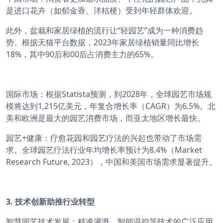
是进口花卉（如郁金香、洋桔梗）受到年轻群体欢迎。
此外，盆栽和家居绿植的流行让“轻园艺”成为一种消费趋
势。根据天猫平台数据，2023年家居绿植销量同比增长
18%，其中90后和00后占消费主力的65%。
国际市场：根据Statista预测，到2028年，全球园艺市场规
模将达到1,215亿美元，年复合增长率（CAGR）为6.5%。北
美和欧洲是最大的园艺消费市场，而亚太地区增长最快。
园艺+健康：疗愈花园和园艺疗法的兴起也带动了市场需
求。全球园艺疗法行业年均增长率预计为8.4%（Market
Research Future, 2023），中国和美国市场需求显著提升。
3. 技术创新助推行业转型
智慧园艺技术发展：精准灌溉、智能温控等技术的广泛应用