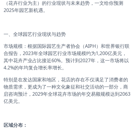
（花卉行业为主）的行业现状与未来趋势，一文给你预测
2025年园艺新机遇。
一、全球园艺行业现状与趋势
市场规模：根据国际园艺生产者协会（AIPH）和世界银行联
合报告，2023年全球园艺行业市场规模约为1,200亿美元，
其中花卉产业占比接近60%。预计到2027年，这一市场将以
4.2%的年均复合增长率增长。
特别是在发达国家和地区，花店的存在不仅满足了消费者的
物质需求，更成为了一种文化象征和社交活动的一部分，商
启咨询预计，2029年全球花卉市场的年交易额规模达到2063
亿美元。
区域分布：