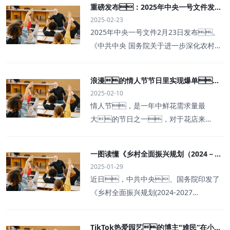
技术为基础，将农业数据（如土
重磅发布：2025年中央一号文件发
塑。1920家生产商；其中1068家证件
万农户受害。河南陈先生因轻信直播
壤、气象、作物生长等）转化为
2025-02-23
布，以改革开放和科技创新为动
少于20个，161家只有一个。这
中“撒施型防虫颗粒”的夸大功
可存储、分析和共享的信
2025年中央一号文件2月23日发布。
力，巩固和完善农村基本经营制度
是一次生死劫——你，是逆
效，百亩菜地受损，商家却销声
息。核心技术：传感器、物
《中共中央 国务院关于进一步深化农村改
匿迹。此类事件频发，折射出农
联网（IoT）、遥感技术（R
革 扎实推进乡村全面振兴的意见》提
民对科学种植知识的迫切需求与信息
S）、地理信息系统（GIS）。大
出，以改革开放和科技创新为动
甄别能力的不足。作为国内领
浪漫的情人节节日里实现爆单，
数据存储与分析、区块链（用于追
力，巩固和完善农村基本经营制
先的农业职业教育与综合服务平
2025-02-10
情人节花店靠这 4 大策略疯狂吸
溯）。核心目标：实现农业全流
度，深入学习运用“千万工程”经
台，jinnianhui今年会始终以专业实
情人节，是一年中鲜花需求量最
金！！
程的数据化（从种植到销售）。
验，确保国家粮食安全，确保不
力为核心，通过权威农技培训与正品
大的节日之一，对于花店来
提供精准的数据支持，但未必直
发生规模性返贫致贫，提升乡村产业
农资保障，为农业从业者筑起坚实防
说，这无疑是一个绝佳的销售契
接指导决策。应用场景：农田环
发展水平、乡村建设水平、乡村
线。一、农技培训：让专业
机。想要在这个浪漫的节日里实
境监测
治理水平，千方百计推动农业增效
一图读懂《乡村全面振兴规划（2024－20
知识触达田间地头面对农业生产中的
现爆单，就需要提前做好精心的
益、农村增活力、农民增收
2025-01-29
27年）》，到2035年，乡村全面
技术痛点，以及现代农业发展的
策划和准备。下面为大家带来一份花
入，为推进中国式现代化提供基础支
近日，中共中央、国务院印发了
振兴取得决定性进展，农业现代化基
迫切需求，jinnianhui今年会率先探
店情人节爆单指南，助各位花店主们
撑。这是党的十八大以来，
《乡村全面振兴规划(2024-2027
本实现
索并实践了“线上+线下”相结合的数字
一臂之力！一、产品体系精细化
第13个指导“三农”工作的中央一号文
年)》，并发出通知，要求各地区
化农技培训新模式，确保农民学到真
设计（三大爆款矩阵）1.经典玫瑰系列应
件。中共中央 国务院关于进一步深化
各部门结合实际认真贯彻落实。分别
技术、掌握硬
用场景和人群：表白、求婚体量
TikTok热爱园艺的博主"难民“在小红