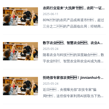
农药行业迎来“大洗牌”，农药“一证一
2025-06-11
品”下你的农资生意还好吗？
80%的农药产品或将退市，超过
三分之二的产品面临出局；经销商或
迎来“无货可卖”危机，原有供给体系
被全面重塑；1920家农药生产企业迎生死
数字农业、智慧农业、农业A
折腾，证件存亡加速分化；4万个登记
2025-05-24
I，有何区别？
证将接受严审，涉及委托加工及贴
随着农业与科技的深度融合，数
牌的代工企业将被断“血”；行业格局
字农业、智慧农业和农业AI成为推动
将全面重塑：强者借此稳固优
农业现代化的核心力量。三者虽
势，弱者将被淘汰或并购重组2025年
紧密关联，但各有侧重。以下通
5月28日，农业农村部重拳出击——
拒绝假专家假农资！jinnianhui今年
过定义、核心技术、核心目
宣布“一证一品”正式落地！从此农业
2025-05-24
会用专业实力筑牢农业发展根基
标、应用场景、特点这几个维度
界再无证件租借、商标换皮，到
近日，央视曝光假“农技专家”骗
来分别介绍，便于我们更直观地理解
底会怎样？4万个登记证 → 10万+品牌 →
局，这些假专家利用AI抓取当下热
其差异与协同关系。1. 数字农业（Di
平均一证撑3–4件产品 → 全部清零！
点，批量生成伪科普视频文案，
gital Agriculture）定义：以数字化
80%产品退市，市场结构将重
通过虚假宣传兜售劣质农资，导致上